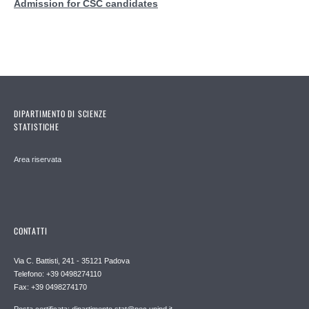
Admission for CSC candidates
DIPARTIMENTO DI SCIENZE
STATISTICHE
Area riservata
CONTATTI
Via C. Battisti, 241 - 35121 Padova
Telefono: +39 0498274110
Fax: +39 0498274170
Posta certificata: dipartimento.stat@pec.unipd.it