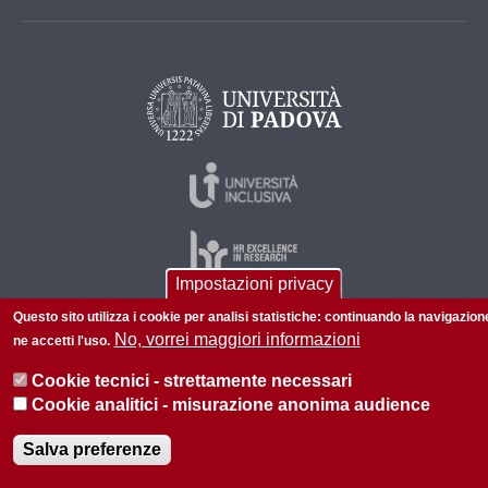
Impostazioni privacy
Questo sito utilizza i cookie per analisi statistiche: continuando la navigazion
No, vorrei maggiori informazioni
ne accetti l'uso.
© 2026 Università di Padova - Tutti i diritti riservati
P.I. 00742430283 C.F. 80006480281
Cookie tecnici - strettamente necessari
Cookie analitici - misurazione anonima audience
Salva preferenze