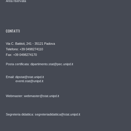
Area riservata
CONTATTI
Via C. Battisti, 241 - 35121 Padova
Telefono: +39 0498274110
Fax: +39 0498274170
Posta certificata: dipartimento.stat@pec.unipd.it
Email: dipstat@stat.unipd.it
eventi.stat@unipd.it
Webmaster: webmaster@stat.unipd.it
Segreteria didattica: segreteriadidattica@stat.unipd.it