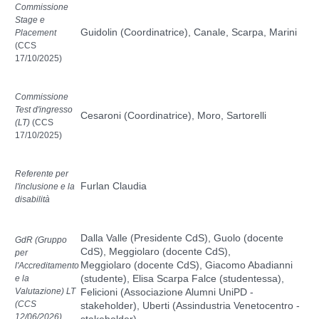
Commissione
Stage e
Guidolin (Coordinatrice), Canale, Scarpa, Marini
Placement
(CCS
17/10/2025
)
Commissione
Test d'ingresso
Cesaroni (Coordinatrice), Moro, Sartorelli
(LT)
(CCS
17/10/2025
)
Referente per
Furlan Claudia
l'inclusione e la
disabilità
Dalla Valle (Presidente CdS), Guolo (docente
GdR (Gruppo
CdS),
Meggiolaro (docente CdS),
per
Meggiolaro
(docente CdS), Giacomo Abadianni
l'Accreditamento
(studente), Elisa Scarpa Falce (studentessa),
e la
Valutazione) LT
Felicioni (Associazione Alumni UniPD -
(CCS
stakeholder), Uberti (Assindustria Venetocentro -
12/06/2026
)
stakeholder)