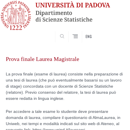
SEARCH
ENG
Skip
to
Prova finale Laurea Magistrale
content
La prova finale (esame di laurea) consiste nella preparazione di
una tesi di laurea (che può eventualmente basarsi su un lavoro
di stage) concordata con un docente di Scienze Statistiche
(relatore). Previo consenso del relatore, la tesi di laurea può
essere redatta in lingua inglese.
Per accedere a tale esame lo studente deve presentare
domanda di laurea, compilare il questionario di AlmaLaurea, in
Uniweb, nei tempi e modalità indicati sul sito web di Ateneo, al
seguente link
:
https://www.unipd.it/laurearsi