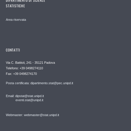
DIPARTIMENTO DI SCIENZE
STATISTICHE
Area riservata
CONTATTI
Via C. Battisti, 241 - 35121 Padova
Telefono: +39 0498274110
Fax: +39 0498274170
Posta certificata: dipartimento.stat@pec.unipd.it
Email: dipstat@stat.unipd.it
eventi.stat@unipd.it
Webmaster: webmaster@stat.unipd.it