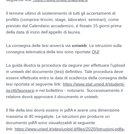
Il termine ultimo di sostenimento di tutti gli accertamenti di
profitto (compresi tirocini, stage, laboratori, seminari), come
previsto dal Calendario accademico, è fissato 15 giorni prima
della data di inizio dell’appello di laurea.
La consegna delle tesi avverrà via
uniweb
. Le istruzioni sulla
consegna telematica della tesi sono riportate
QUI
La guida illustra la procedura da seguire per effettuare l'upload
in uniweb del documento (tesi) definitivo. Tale procedura deve
essere effettuata entro la data di scadenza della consegna della
tesi riportata al seguente link:
https://www.stat.unipd.it/studenti-
iscritti/laurearsi
e nel bollettino - notiziario. Successivamente il
relatore dovrà approvare il documento in uniweb.
Il file della tesi dovrà essere in pdfA e avere una dimensione
massima di 40 megabyte. Le istruzioni per produrre un
documento pdfA sono visualizzabili al seguente
link:
https://www.unipd.it/sites/unipd.it/files/2020/Istruzioni-pdfa-