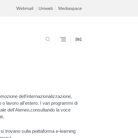
Webmail
Uniweb
Mediaspace
ENG
SEARCH
romozione dell’internazionalizzazione,
 o lavoro all'estero. I vari programmi di
rtale dell'Ateneo,consultando la voce
ti.
 si trovano sulla piattaforma e-learning
asmus+