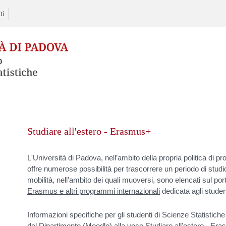
ti
Skip
to
Studiare all'estero - Erasmus+
content
L'Università di Padova, nell’ambito della propria politica di p
offre numerose possibilità per trascorrere un periodo di studio
mobilità, nell'ambito dei quali muoversi, sono elencati sul po
Erasmus e altri programmi internazionali
dedicata agli studen
Informazioni specifiche per gli studenti di Scienze Statistiche
del Dipartimento (Moodle) alla voce
Studiare all'estero - Er