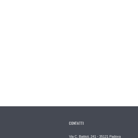
CONTATTI
Via C. Battisti, 241 - 35121 Padova