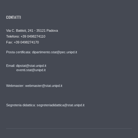
CONTATTI
Via C. Battisti, 241 - 35121 Padova
Telefono: +39 0498274110
Fax: +39 0498274170
Posta certificata: dipartimento.stat@pec.unipd.it
Email: dipstat@stat.unipd.it
eventi.stat@unipd.it
Webmaster: webmaster@stat.unipd.it
Segreteria didattica: segreteriadidattica@stat.unipd.it