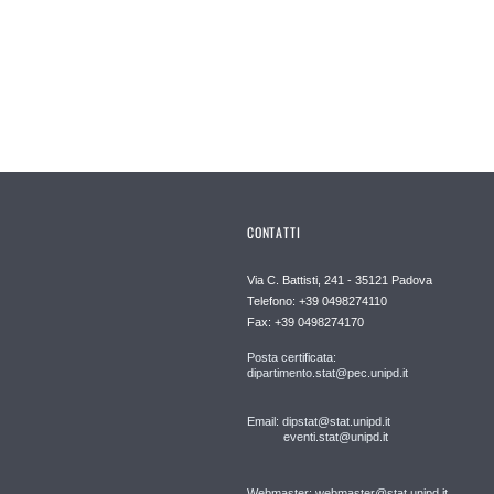
CONTATTI
Via C. Battisti, 241 - 35121 Padova
Telefono: +39 0498274110
Fax: +39 0498274170
Posta certificata:
dipartimento.stat@pec.unipd.it
Email: dipstat@stat.unipd.it
eventi.stat@unipd.it
Webmaster: webmaster@stat.unipd.it