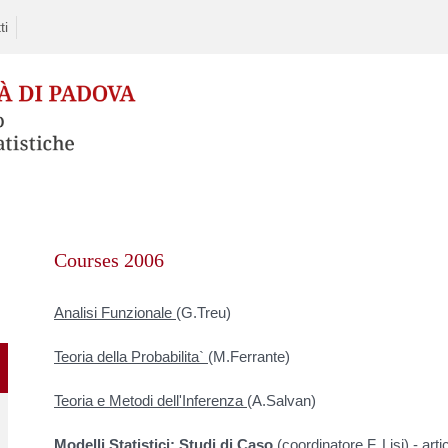
ti
Skip
to
Courses 2006
content
Analisi Funzionale
(G.Treu)
Teoria della Probabilita`
(M.Ferrante)
Teoria e Metodi dell'Inferenza
(A.Salvan)
Modelli Statistici: Studi di Caso
(coordinatore F. Lisi) - art