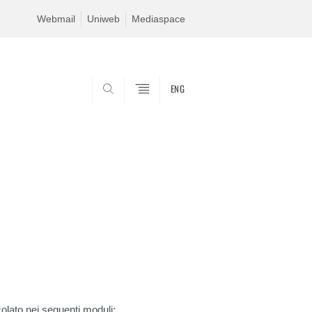
Webmail
Uniweb
Mediaspace
ENG
SEARCH
icolato nei seguenti moduli: