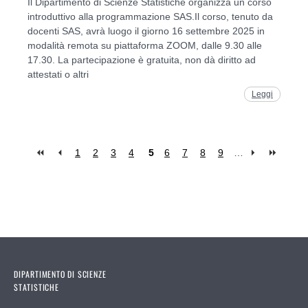
Il Dipartimento di Scienze Statistiche organizza un corso
introduttivo alla programmazione SAS.Il corso, tenuto da
docenti SAS, avrà luogo il giorno 16 settembre 2025 in
modalità remota su piattaforma ZOOM, dalle 9.30 alle
17.30. La partecipazione è gratuita, non dà diritto ad
attestati o altri
Leggi
1
2
3
4
5
6
7
8
9
…
Pages
DIPARTIMENTO DI SCIENZE
STATISTICHE