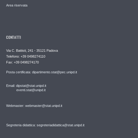
Area riservata
CONTATTI
Via C. Battisti, 241 - 35121 Padova
Telefono: +39 0498274110
Fax: +39 0498274170
Posta certificata: dipartimento.stat@pec.unipd.it
Email: dipstat@stat.unipd.it
eventi.stat@unipd.it
Webmaster: webmaster@stat.unipd.it
Segreteria didattica: segreteriadidattica@stat.unipd.it