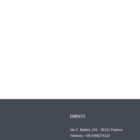
CONTATTI
Via C. Battisti, 241 - 35121 Padova
Telefono: +39 0498274110