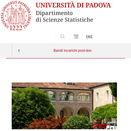
SEARCH
ENG
Bandi incarichi post-doc
Vai
al
contenuto