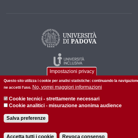
Impostazioni privacy
Questo sito utilizza i cookie per analisi statistiche: continuando la navigazion
No, vorrei maggiori informazioni
ne accetti l'uso.
Cookie tecnici - strettamente necessari
Cookie analitici - misurazione anonima audience
© 2026 Università di Padova - Tutti i diritti riservati
P.I. 00742430283 C.F. 80006480281
Salva preferenze
Accetta tutti i cookie
Revoca consenso