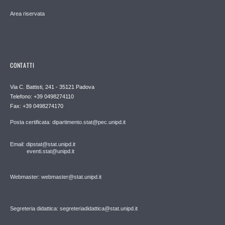
Area riservata
CONTATTI
Via C. Battisti, 241 - 35121 Padova
Telefono: +39 0498274110
Fax: +39 0498274170
Posta certificata: dipartimento.stat@pec.unipd.it
Email: dipstat@stat.unipd.it
eventi.stat@unipd.it
Webmaster: webmaster@stat.unipd.it
Segreteria didattica: segreteriadidattica@stat.unipd.it