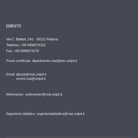
CONTATTI
Via C. Battisti, 241 - 35121 Padova
Telefono: +39 0498274110
Fax: +39 0498274170
Posta certificata: dipartimento.stat@pec.unipd.it
Email: dipstat@stat.unipd.it
eventi.stat@unipd.it
Webmaster: webmaster@stat.unipd.it
Segreteria didattica: segreteriadidattica@stat.unipd.it