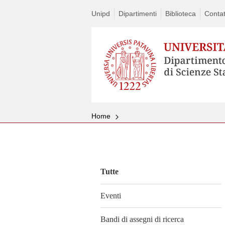
Unipd
Dipartimenti
Biblioteca
Contat
Home
Vai
al
contenuto
Tutte
Eventi
Bandi di assegni di ricerca