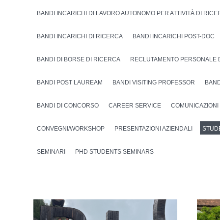
BANDI INCARICHI DI LAVORO AUTONOMO PER ATTIVITÀ DI RIC
BANDI INCARICHI DI RICERCA
BANDI INCARICHI POST-DOC
BANDI DI BORSE DI RICERCA
RECLUTAMENTO PERSONALE 
BANDI POST LAUREAM
BANDI VISITING PROFESSOR
BAND
BANDI DI CONCORSO
CAREER SERVICE
COMUNICAZIONI
CONVEGNI/WORKSHOP
PRESENTAZIONI AZIENDALI
STUD
SEMINARI
PHD STUDENTS SEMINARS