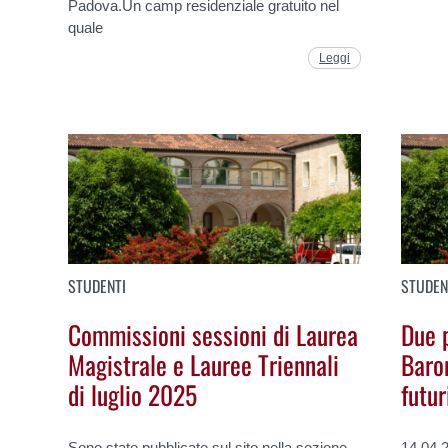
Padova.Un camp residenziale gratuito nel
quale
Leggi
STUDENTI
STUDEN
Commissioni sessioni di Laurea
Due 
Magistrale e Lauree Triennali
Baro
di luglio 2025
futur
Sono state pubblicate sul sito nella sezione
14.04.