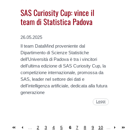
SAS Curiosity Cup: vince il
team di Statistica Padova
26.05.2025
Il team DataMind proveniente dal
Dipartimento di Scienze Statistiche
dell’Università di Padova è tra i vincitori
dell’ultima edizione di SAS Curiosity Cup, la
competizione internazionale, promossa da
SAS, leader nel settore dei dati e
dell'intelligenza artificiale, dedicata alla futura
generazione
Leggi
…
2
3
4
5
6
7
8
9
10
…