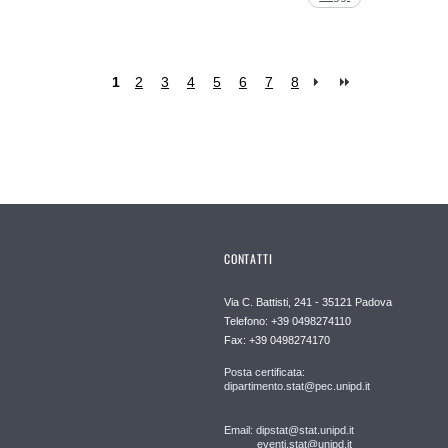
1
2
3
4
5
6
7
8
CONTATTI
Via C. Battisti, 241 - 35121 Padova
Telefono: +39 0498274110
Fax: +39 0498274170
Posta certificata:
dipartimento.stat@pec.unipd.it
Email: dipstat@stat.unipd.it
eventi.stat@unipd.it