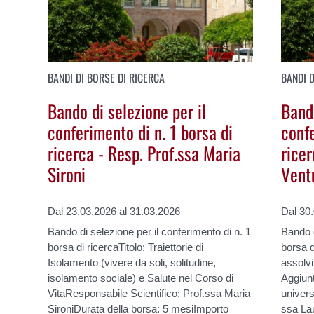
BANDI DI BORSE DI RICERCA
BANDI D
Bando di selezione per il
Bando
conferimento di n. 1 borsa di
confe
ricerca - Resp. Prof.ssa Maria
ricer
Sironi
Vent
Dal 23.03.2026 al 31.03.2026
Dal 30
Bando di selezione per il conferimento di n. 1
Bando d
borsa di ricercaTitolo: Traiettorie di
borsa d
Isolamento (vivere da soli, solitudine,
assolv
isolamento sociale) e Salute nel Corso di
Aggiunt
VitaResponsabile Scientifico: Prof.ssa Maria
univers
SironiDurata della borsa: 5 mesiImporto
ssa Lau