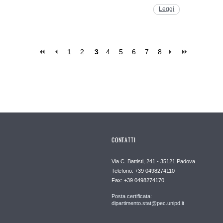
Leggi
1
2
3
4
5
6
7
8
CONTATTI
Via C. Battisti, 241 - 35121 Padova
Telefono: +39 0498274110
Fax: +39 0498274170
Posta certificata:
dipartimento.stat@pec.unipd.it