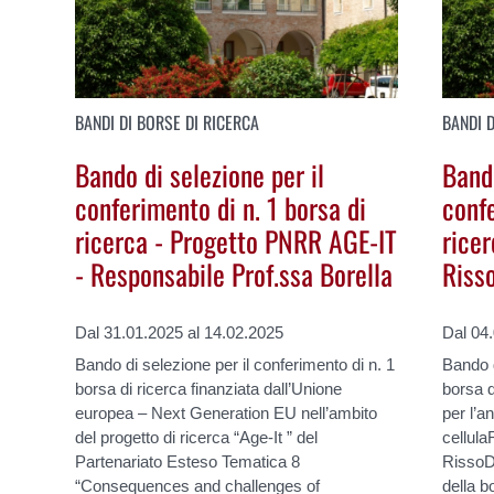
BANDI DI BORSE DI RICERCA
BANDI D
Bando di selezione per il
Bando
conferimento di n. 1 borsa di
confe
ricerca - Progetto PNRR AGE-IT
ricer
- Responsabile Prof.ssa Borella
Riss
Dal 31.01.2025 al 14.02.2025
Dal 04
Bando di selezione per il conferimento di n. 1
Bando d
borsa di ricerca finanziata dall’Unione
borsa di
europea – Next Generation EU nell’ambito
per l’a
del progetto di ricerca “Age-It ” del
cellula
Partenariato Esteso Tematica 8
RissoD
“Consequences and challenges of
della 