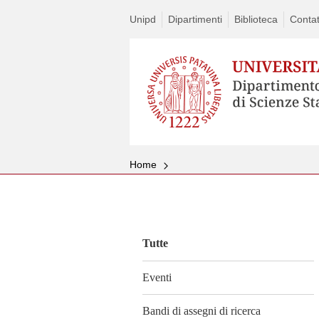
Unipd
Dipartimenti
Biblioteca
Contat
Home
Vai
al
contenuto
Tutte
Eventi
Bandi di assegni di ricerca