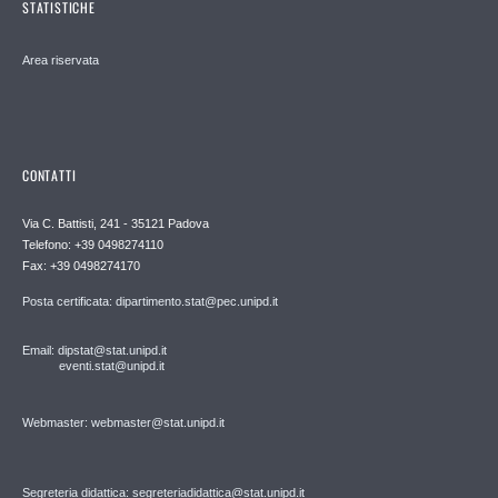
STATISTICHE
Area riservata
CONTATTI
Via C. Battisti, 241 - 35121 Padova
Telefono: +39 0498274110
Fax: +39 0498274170
Posta certificata: dipartimento.stat@pec.unipd.it
Email: dipstat@stat.unipd.it
eventi.stat@unipd.it
Webmaster: webmaster@stat.unipd.it
Segreteria didattica: segreteriadidattica@stat.unipd.it