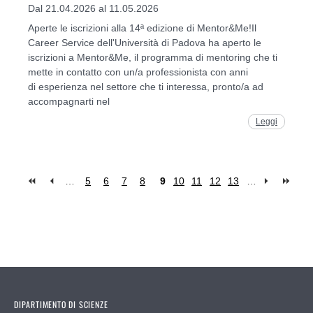
Dal 21.04.2026 al 11.05.2026
Aperte le iscrizioni alla 14ª edizione di Mentor&Me!Il
Career Service dell'Università di Padova ha aperto le
iscrizioni a Mentor&Me, il programma di mentoring che ti
mette in contatto con un/a professionista con anni
di esperienza nel settore che ti interessa, pronto/a ad
accompagnarti nel
Leggi
…
5
6
7
8
9
10
11
12
13
…
Pages
DIPARTIMENTO DI SCIENZE