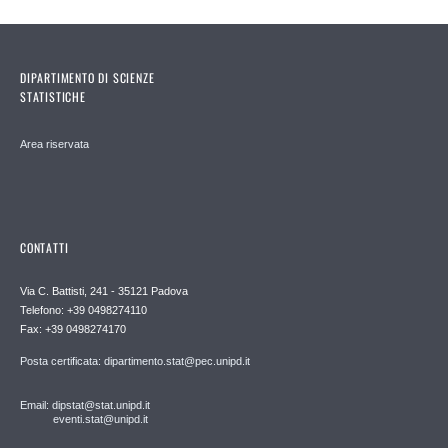
DIPARTIMENTO DI SCIENZE
STATISTICHE
Area riservata
CONTATTI
Via C. Battisti, 241 - 35121 Padova
Telefono: +39 0498274110
Fax: +39 0498274170
Posta certificata: dipartimento.stat@pec.unipd.it
Email: dipstat@stat.unipd.it
eventi.stat@unipd.it