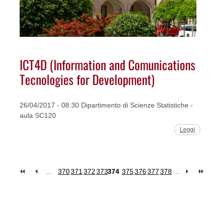
ICT4D (Information and Comunications
Tecnologies for Development)
26/04/2017 - 08:30 Dipartimento di Scienze Statistiche -
aula SC120
Leggi
…
370
371
372
373
374
375
376
377
378
…
Pages