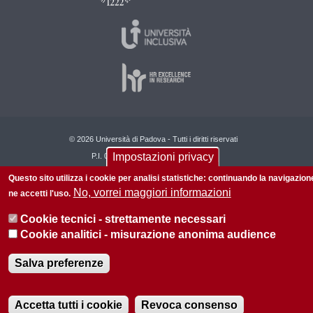
© 2026 Università di Padova - Tutti i diritti riservati
Impostazioni privacy
P.I. 00742430283 C.F. 80006480281
Questo sito utilizza i cookie per analisi statistiche: continuando la navigazion
No, vorrei maggiori informazioni
ne accetti l'uso.
Cookie tecnici - strettamente necessari
Cookie analitici - misurazione anonima audience
Salva preferenze
Accetta tutti i cookie
Revoca consenso