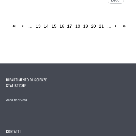
Leggi
…
13
14
15
16
17
18
19
20
21
…
Pages
DIPARTIMENTO DI SCIENZE
STATISTICHE
Area riservata
CONTATTI