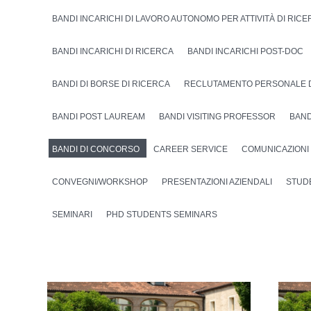
BANDI INCARICHI DI LAVORO AUTONOMO PER ATTIVITÀ DI RIC
BANDI INCARICHI DI RICERCA
BANDI INCARICHI POST-DOC
BANDI DI BORSE DI RICERCA
RECLUTAMENTO PERSONALE 
BANDI POST LAUREAM
BANDI VISITING PROFESSOR
BAND
BANDI DI CONCORSO
CAREER SERVICE
COMUNICAZIONI
CONVEGNI/WORKSHOP
PRESENTAZIONI AZIENDALI
STUD
SEMINARI
PHD STUDENTS SEMINARS