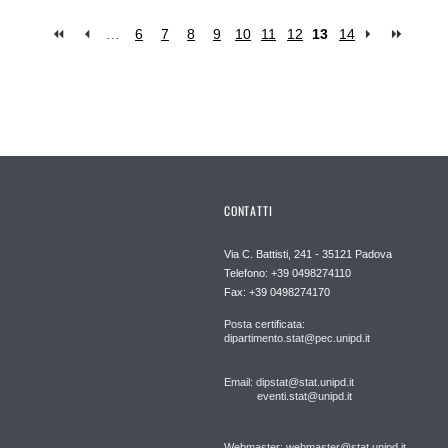
…
6
7
8
9
10
11
12
13
14
CONTATTI
Via C. Battisti, 241 - 35121 Padova
Telefono: +39 0498274110
Fax: +39 0498274170
Posta certificata:
dipartimento.stat@pec.unipd.it
Email: dipstat@stat.unipd.it
eventi.stat@unipd.it
Webmaster: webmaster@stat.unipd.it