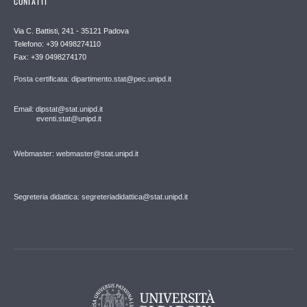
CONTATTI
Via C. Battisti, 241 - 35121 Padova
Telefono: +39 0498274110
Fax: +39 0498274170
Posta certificata: dipartimento.stat@pec.unipd.it
Email: dipstat@stat.unipd.it
eventi.stat@unipd.it
Webmaster: webmaster@stat.unipd.it
Segreteria didattica: segreteriadidattica@stat.unipd.it