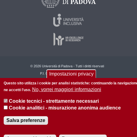
© 2026 Università di Padova - Tutti i diritti riservati
Impostazioni privacy
P.I. 00742430283 C.F. 80006480281
Questo sito utilizza i cookie per analisi statistiche: continuando la navigazion
No, vorrei maggiori informazioni
ne accetti l'uso.
Cookie tecnici - strettamente necessari
Cookie analitici - misurazione anonima audience
Salva preferenze