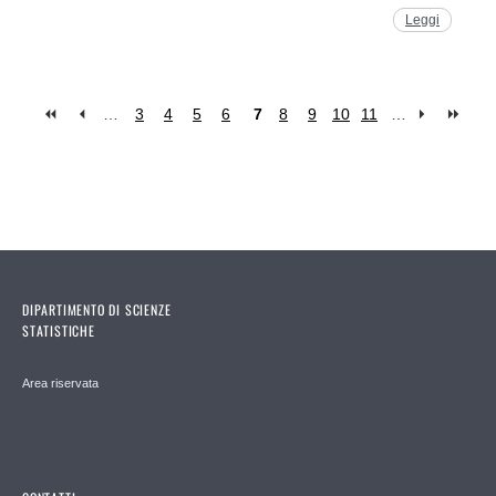
Leggi
…
3
4
5
6
7
8
9
10
11
…
Pages
DIPARTIMENTO DI SCIENZE
STATISTICHE
Area riservata