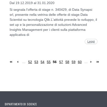
Dal 19.12.2019 al 31.01.2020
Si segnala l'offerta di stage n. 340429, di Data Synapsi
srl, presente nella vetrina delle offerte di stage.Data
Scientist su tecnologia Qlik.L'attività prevede lo sviluppo, il
set up e la personalizzazione di soluzioni Advanced
Insights Management per i clienti sulla piattaforma
applicativa di
Leggi
…
52
53
54
55
56
57
58
59
60
…
Pages
DIPARTIMENTO DI SCIENZE