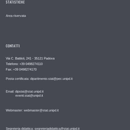
STATISTICHE
Area riservata
CONTATTI
Via C. Battisti, 241 - 35121 Padova
Telefono: +39 0498274110
Fax: +39 0498274170
Posta certificata: dipartimento.stat@pec.unipd.it
Email: dipstat@stat.unipd.it
eventi.stat@unipd.it
Webmaster: webmaster@stat.unipd.it
Segreteria didattica: segreteriadidattica@stat.unipd.it