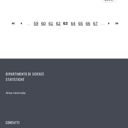
…
59
60
61
62
63
64
65
66
67
…
Pages
DIPARTIMENTO DI SCIENZE
STATISTICHE
Area riservata
CONTATTI