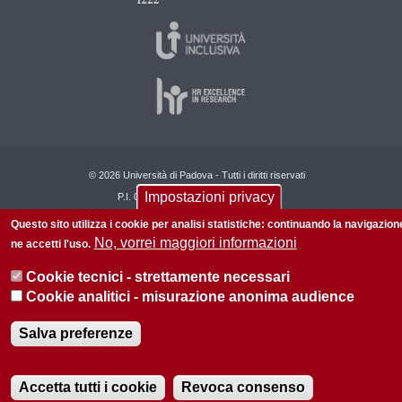
© 2026 Università di Padova - Tutti i diritti riservati
Impostazioni privacy
P.I. 00742430283 C.F. 80006480281
Questo sito utilizza i cookie per analisi statistiche: continuando la navigazion
No, vorrei maggiori informazioni
ne accetti l'uso.
Cookie tecnici - strettamente necessari
Cookie analitici - misurazione anonima audience
Salva preferenze
Accetta tutti i cookie
Revoca consenso