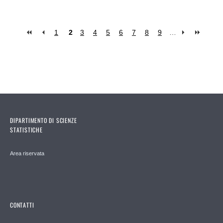
1
2
3
4
5
6
7
8
9
…
Pages
DIPARTIMENTO DI SCIENZE
STATISTICHE
Area riservata
CONTATTI