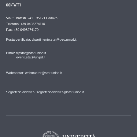
CONTATTI
Via C. Battisti, 241 - 35121 Padova
Telefono: +39 0498274110
Fax: +39 0498274170
Posta certificata: dipartimento.stat@pec.unipd.it
Email: dipstat@stat.unipd.it
eventi.stat@unipd.it
Webmaster: webmaster@stat.unipd.it
Segreteria didattica: segreteriadidattica@stat.unipd.it