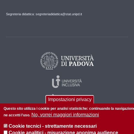
Segreteria didattica: segreteriadidattica@stat.unipd.it
Impostazioni privacy
Questo sito utilizza i cookie per analisi statistiche: continuando la navigazion
No, vorrei maggiori informazioni
ne accetti l'uso.
Cookie tecnici - strettamente necessari
© 2026 Università di Padova - Tutti i diritti riservati
Cookie analitici - misurazione anonima audience
P.I. 00742430283 C.F. 80006480281