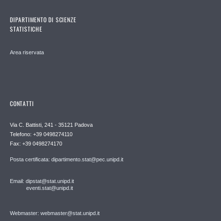
DIPARTIMENTO DI SCIENZE
STATISTICHE
Area riservata
CONTATTI
Via C. Battisti, 241 - 35121 Padova
Telefono: +39 0498274110
Fax: +39 0498274170
Posta certificata: dipartimento.stat@pec.unipd.it
Email: dipstat@stat.unipd.it
eventi.stat@unipd.it
Webmaster: webmaster@stat.unipd.it