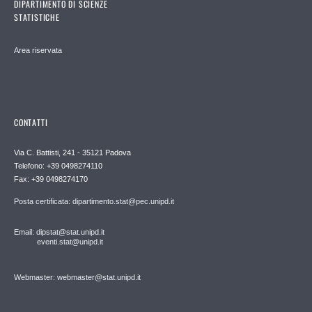
DIPARTIMENTO DI SCIENZE
STATISTICHE
Area riservata
CONTATTI
Via C. Battisti, 241 - 35121 Padova
Telefono: +39 0498274110
Fax: +39 0498274170
Posta certificata: dipartimento.stat@pec.unipd.it
Email: dipstat@stat.unipd.it
eventi.stat@unipd.it
Webmaster: webmaster@stat.unipd.it