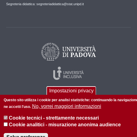
Segreteria didattica: segreteriadidattica@stat.unipd.it
Impostazioni privacy
Questo sito utilizza i cookie per analisi statistiche: continuando la navigazion
No, vorrei maggiori informazioni
ne accetti l'uso.
Cookie tecnici - strettamente necessari
© 2026 Università di Padova - Tutti i diritti riservati
Cookie analitici - misurazione anonima audience
P.I. 00742430283 C.F. 80006480281