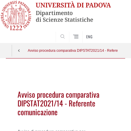
SEARCH
ENG
Avviso procedura comparativa DIPSTAT2021/14 - Referente com
Vai
al
contenuto
Avviso procedura comparativa
DIPSTAT2021/14 - Referente
comunicazione