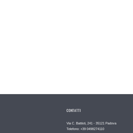
CONTATTI
Via C. Battisti, 241 - 35121 Padova
Telefono: +39 0498274110