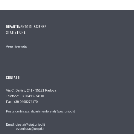
DIPARTIMENTO DI SCIENZE
STATISTICHE
Area riservata
CONTATTI
Via C. Battisti, 241 - 35121 Padova
Telefono: +39 0498274110
Fax: +39 0498274170
Posta certificata: dipartimento.stat@pec.unipd.it
Email: dipstat@stat.unipd.it
eventi.stat@unipd.it