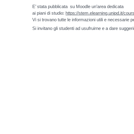
E’ stata pubblicata su
Moodle
un’area dedicata
ai
piani
di
studio
:
https://stem.elearning.unipd.it/co
Vi si trovano tutte le informazioni utili e necessarie p
Si invitano gli studenti ad usufruirne e a dare
suggerim