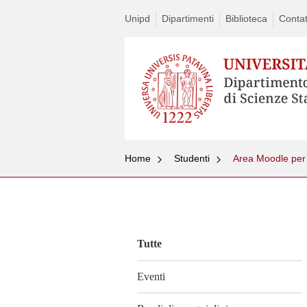
Unipd
Dipartimenti
Biblioteca
Contat
Home
Studenti
Area Moodle per i
Vai
al
contenuto
Tutte
Eventi