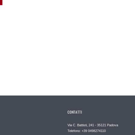
CONTATTI
Via C. Battisti, 241 - 35121 Padova
Telefono: +39 0498274110