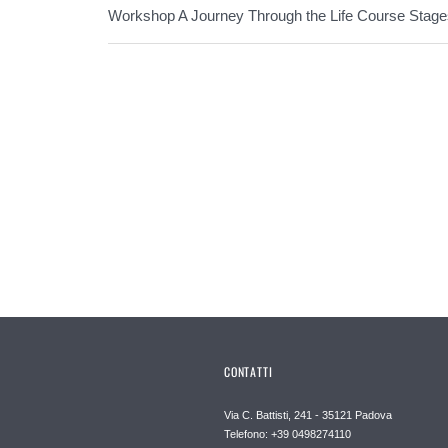
Workshop A Journey Through the Life Course Stag
CONTATTI
Via C. Battisti, 241 - 35121 Padova
Telefono: +39 0498274110