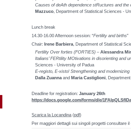
Causes of deAth dependence stRuctures and the 
Mazzuco
, Department of Statistical Sciences -
Lunch break
14.30-16.00 Afternoon session: “
Fertility and births
”
Chair:
Irene Barbiera
, Department of Statistical Sc
Fertility Over forties (FORTIES)
–
Alessandra Min
Italians’ FERtility MOtivations in disorienting an
Sciences - University of Padua
E-registo, E-xisto! Strengthening and modernizing
Dalla Zuanna
and
Maria Castiglioni
, Department 
Deadline for registration:
January 26th
https://docs.google.com/forms/d/e/1FAIpQ
Scarica la Locandina
(
pdf
)
Per maggiori dettagli sui singoli progetti consultare 