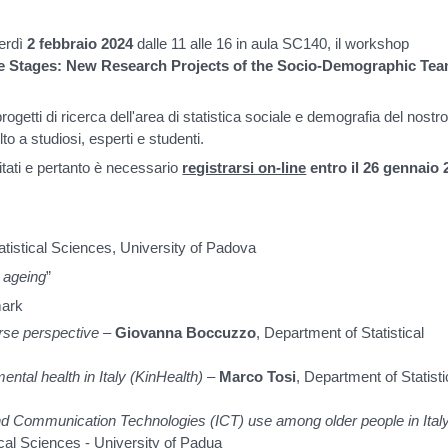
nerdì
2 febbraio 2024
dalle 11 alle 16 in aula SC140, il workshop
e Stages: New Research Projects of the Socio-Demographic Tea
ogetti di ricerca dell'area di statistica sociale e demografia del nostr
lto a studiosi, esperti e studenti.
mitati e pertanto è necessario
registrarsi on-line
entro il 26 gennaio 
tatistical Sciences, University of Padova
d ageing
”
mark
urse perspective
–
Giovanna Boccuzzo
, Department of Statistical
ntal health in Italy (KinHealth)
–
Marco Tosi
, Department of Statisti
d Communication Technologies (ICT) use among older people in Ital
ical Sciences - University of Padua