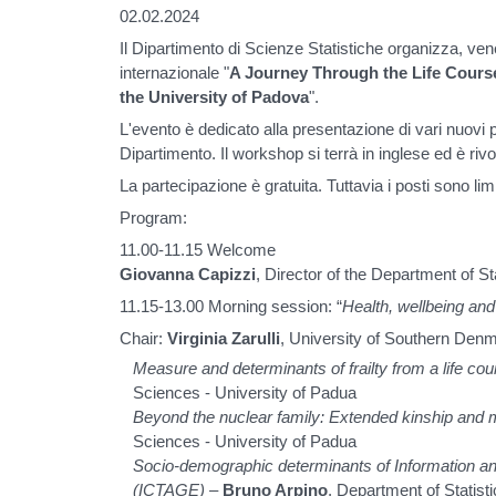
02.02.2024
Il Dipartimento di Scienze Statistiche organizza, ve
internazionale "
A Journey Through the Life Cours
the University of Padova
".
L'evento è dedicato alla presentazione di vari nuovi pr
Dipartimento. Il workshop si terrà in inglese ed è rivo
La partecipazione è gratuita. Tuttavia i posti sono li
Program:
11.00-11.15 Welcome
Giovanna Capizzi
, Director of the Department of S
11.15-13.00 Morning session: “
Health, wellbeing an
Chair:
Virginia Zarulli
, University of Southern Den
Measure and determinants of frailty from a life co
Sciences - University of Padua
Beyond the nuclear family: Extended kinship and me
Sciences - University of Padua
Socio-demographic determinants of Information an
(ICTAGE)
–
Bruno Arpino
, Department of Statist