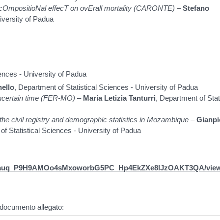
cOmpositioNal effecT on ovErall mortality (CARONTE)
–
Stefano
 University of Padua
iences - University of Padua
ello
, Department of Statistical Sciences - University of Padua
d uncertain time (FER-MO)
–
Maria Letizia Tanturri
, Department of Stat
 the civil registry and demographic statistics in Mozambique
–
Gianpi
of Statistical Sciences - University of Padua
LSflDauq_P9H9AMOo4sMxoworbG5PC_Hp4EkZXe8lJzOAKT3QA/vie
il documento allegato: