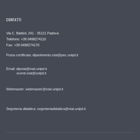
CONTATTI
Via C. Battisti, 241 - 35121 Padova
Telefono: +39 0498274110
Fax: +39 0498274170
Posta certificata: dipartimento.stat@pec.unipd.it
Email: dipstat@stat.unipd.it
eventi.stat@unipd.it
Webmaster: webmaster@stat.unipd.it
Segreteria didattica: segreteriadidattica@stat.unipd.it