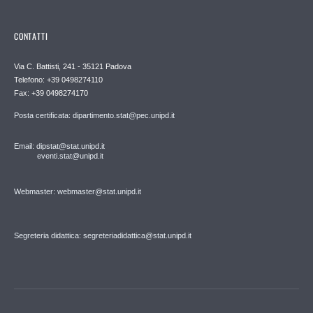
CONTATTI
Via C. Battisti, 241 - 35121 Padova
Telefono: +39 0498274110
Fax: +39 0498274170
Posta certificata: dipartimento.stat@pec.unipd.it
Email: dipstat@stat.unipd.it
eventi.stat@unipd.it
Webmaster: webmaster@stat.unipd.it
Segreteria didattica: segreteriadidattica@stat.unipd.it