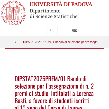
SEARCH
ENG
DIPSTAT2025PREM/01 Bando di selezione per l’assegnazione di n. 2 p
Vai
al
contenuto
DIPSTAT2025PREM/01 Bando di
selezione per l’assegnazione di n. 2
premi di studio, intitolati a Lorenza
Basti, a favore di studenti iscritti
al 1° anno del Corso di Laurea