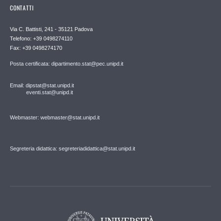
CONTATTI
Via C. Battisti, 241 - 35121 Padova
Telefono: +39 0498274110
Fax: +39 0498274170
Posta certificata: dipartimento.stat@pec.unipd.it
Email: dipstat@stat.unipd.it
eventi.stat@unipd.it
Webmaster: webmaster@stat.unipd.it
Segreteria didattica: segreteriadidattica@stat.unipd.it