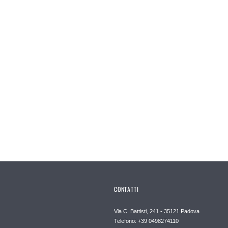
CONTATTI
Via C. Battisti, 241 - 35121 Padova
Telefono: +39 0498274110