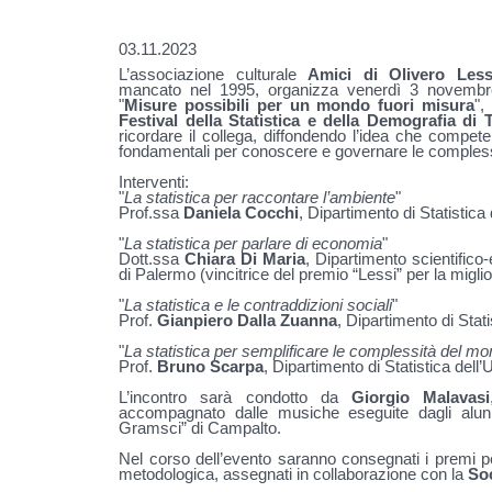
03.11.2023
L’associazione culturale
Amici di Olivero Less
mancato nel 1995, organizza venerdì 3 novembr
"
Misure possibili per un mondo fuori misura
",
Festival della Statistica e della Demografia di 
ricordare il collega, diffondendo l’idea che compete
fondamentali per conoscere e governare le compless
Interventi:
"
La statistica per raccontare l’ambiente
"
Prof.ssa
Daniela Cocchi
, Dipartimento di Statistica
"
La statistica per parlare di economia
"
Dott.ssa
Chiara Di Maria
, Dipartimento scientifico
di Palermo (vincitrice del premio “Lessi” per la miglio
"
La statistica e le contraddizioni sociali
"
Prof.
Gianpiero Dalla Zuanna
, Dipartimento di Stat
"
La statistica per semplificare le complessità del m
Prof.
Bruno Scarpa
, Dipartimento di Statistica dell
L’incontro sarà condotto da
Giorgio Malavasi
accompagnato dalle musiche eseguite dagli alunni
Gramsci” di Campalto.
Nel corso dell’evento saranno consegnati i premi per 
metodologica, assegnati in collaborazione con la
Soc