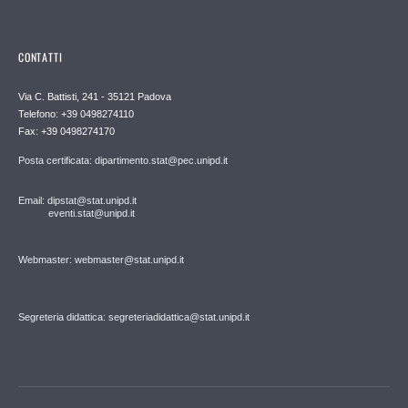
CONTATTI
Via C. Battisti, 241 - 35121 Padova
Telefono: +39 0498274110
Fax: +39 0498274170
Posta certificata: dipartimento.stat@pec.unipd.it
Email: dipstat@stat.unipd.it
eventi.stat@unipd.it
Webmaster: webmaster@stat.unipd.it
Segreteria didattica: segreteriadidattica@stat.unipd.it