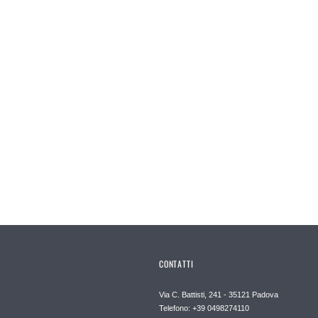
CONTATTI
Via C. Battisti, 241 - 35121 Padova
Telefono: +39 0498274110