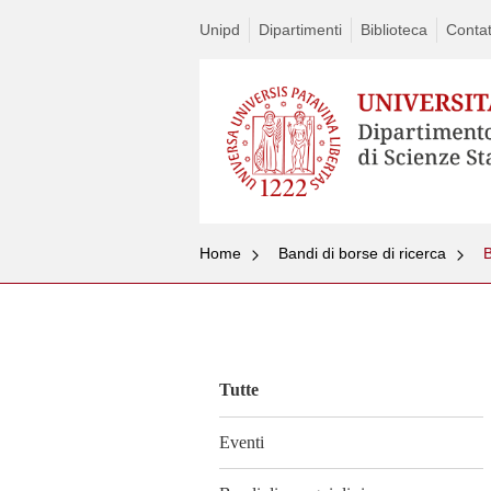
Unipd
Dipartimenti
Biblioteca
Contat
Home
Bandi di borse di ricerca
Vai
al
contenuto
Tutte
Eventi