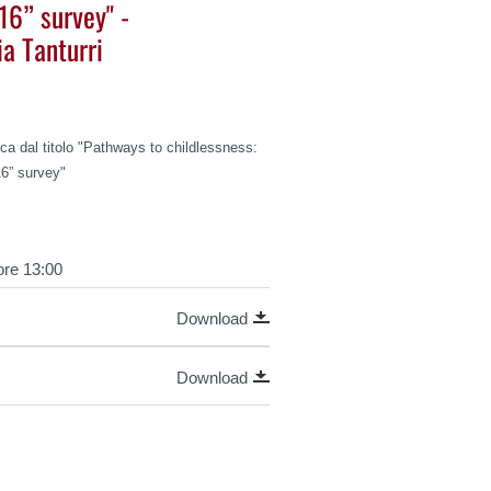
16” survey" -
ia Tanturri
rca dal titolo "Pathways to childlessness:
16” survey"
ore 13:00
Download
Download