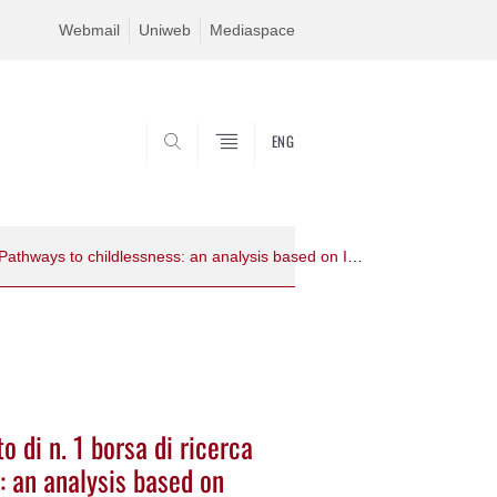
Webmail
Uniweb
Mediaspace
ENG
SEARCH
Bando di selezione per il conferimento di n. 1 borsa di ricerca dal titolo "Pathways to childlessness: an analysis based on Istat “Famiglia e Soggetti Sociali 2016” survey" - Responsabile Scientifico Maria Letizia Tanturri
o di n. 1 borsa di ricerca
s: an analysis based on