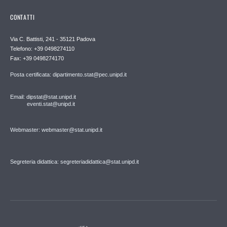
CONTATTI
Via C. Battisti, 241 - 35121 Padova
Telefono: +39 0498274110
Fax: +39 0498274170
Posta certificata: dipartimento.stat@pec.unipd.it
Email: dipstat@stat.unipd.it
eventi.stat@unipd.it
Webmaster: webmaster@stat.unipd.it
Segreteria didattica: segreteriadidattica@stat.unipd.it