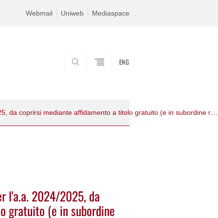
Webmail
Uniweb
Mediaspace
ENG
SEARCH
Avviso di vacanza di insegnamenti per l'a.a. 2024/2025, da coprirsi mediante affidamento a titolo gratuito (e in subordine retribuito) o contratto a titolo retribuito - DIPSTAT 2024/12.
r l'a.a. 2024/2025, da
o gratuito (e in subordine