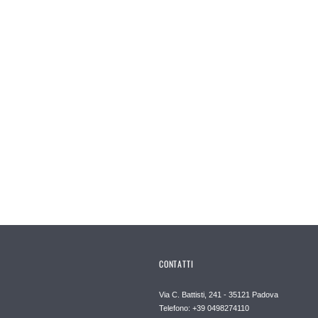
CONTATTI
Via C. Battisti, 241 - 35121 Padova
Telefono: +39 0498274110