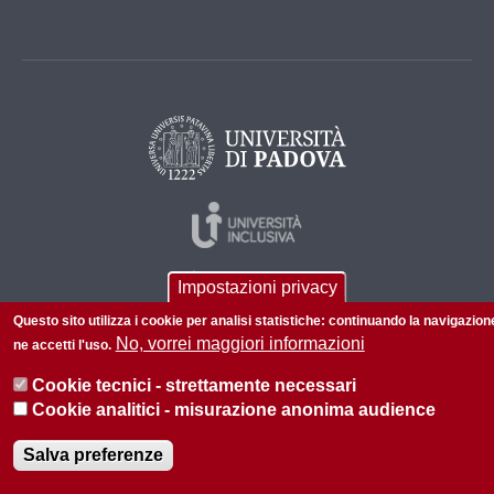
Impostazioni privacy
Questo sito utilizza i cookie per analisi statistiche: continuando la navigazion
No, vorrei maggiori informazioni
ne accetti l'uso.
Cookie tecnici - strettamente necessari
© 2026 Università di Padova - Tutti i diritti riservati
Cookie analitici - misurazione anonima audience
P.I. 00742430283 C.F. 80006480281
Salva preferenze