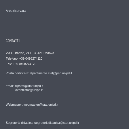
Area riservata
CONTATTI
Via C. Battisti, 241 - 35121 Padova
Telefono: +39 0498274110
Fax: +39 0498274170
Posta certificata: dipartimento.stat@pec.unipd.it
Email: dipstat@stat.unipd.it
eventi.stat@unipd.it
Webmaster: webmaster@stat.unipd.it
Segreteria didattica: segreteriadidattica@stat.unipd.it