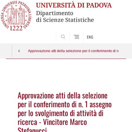
SEARCH
ENG
Approvazione atti della selezione per il conferimento di n. 1 asseg
Vai
al
contenuto
Approvazione atti della selezione
per il conferimento di n. 1 assegno
per lo svolgimento di attività di
ricerca - Vincitore Marco
Stefanucci