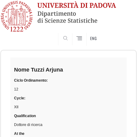
SEARCH
ENG
Skip
to
content
Nome
Tuzzi Arjuna
Ciclo Ordinamento:
12
Cycle:
XII
Qualification
Dottore di ricerca
At the