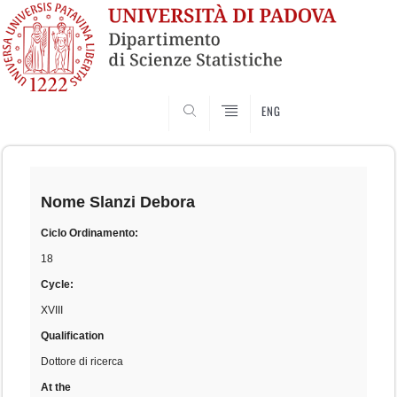
SEARCH
ENG
Skip
to
content
Nome
Slanzi Debora
Ciclo Ordinamento:
18
Cycle:
XVIII
Qualification
Dottore di ricerca
At the