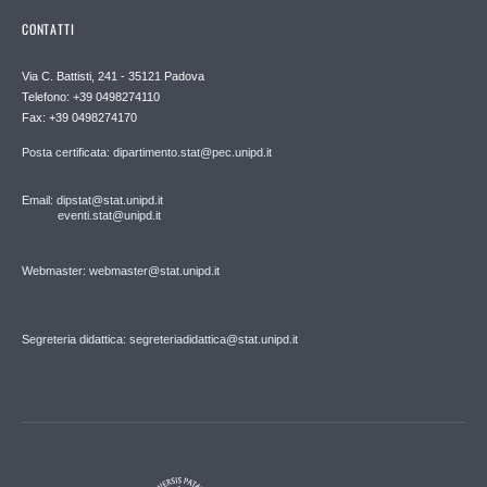
CONTATTI
Via C. Battisti, 241 - 35121 Padova
Telefono: +39 0498274110
Fax: +39 0498274170
Posta certificata: dipartimento.stat@pec.unipd.it
Email: dipstat@stat.unipd.it
eventi.stat@unipd.it
Webmaster: webmaster@stat.unipd.it
Segreteria didattica: segreteriadidattica@stat.unipd.it