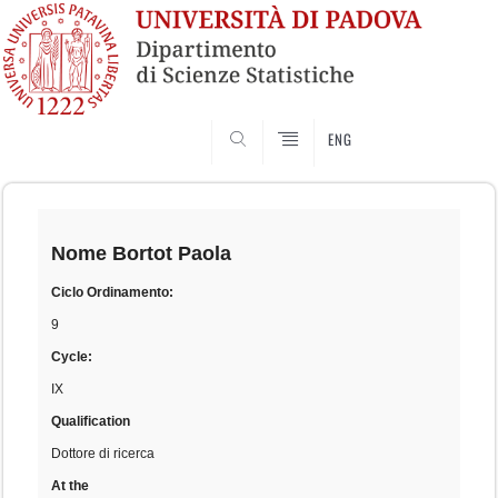
SEARCH
ENG
Skip
to
content
Nome
Bortot Paola
Ciclo Ordinamento:
9
Cycle:
IX
Qualification
Dottore di ricerca
At the