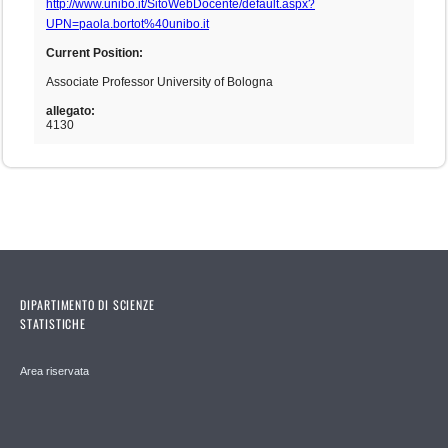
http://www.unibo.it/SitoWebDocente/default.aspx?
UPN=paola.bortot%40unibo.it
Current Position:
Associate Professor University of Bologna
allegato:
4130
DIPARTIMENTO DI SCIENZE
STATISTICHE
Area riservata