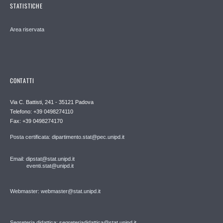
STATISTICHE
Area riservata
CONTATTI
Via C. Battisti, 241 - 35121 Padova
Telefono: +39 0498274110
Fax: +39 0498274170
Posta certificata: dipartimento.stat@pec.unipd.it
Email: dipstat@stat.unipd.it
eventi.stat@unipd.it
Webmaster: webmaster@stat.unipd.it
Segreteria didattica: segreteriadidattica@stat.unipd.it