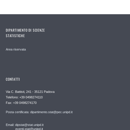
DIPARTIMENTO DI SCIENZE
STATISTICHE
Area riservata
CONTATTI
Via C. Battisti, 241 - 35121 Padova
Telefono: +39 0498274110
Fax: +39 0498274170
Posta certificata: dipartimento.stat@pec.unipd.it
Email: dipstat@stat.unipd.it
eventi.stat@unipd.it