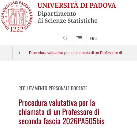
SEARCH
ENG
Procedura valutativa per la chiamata di un Professore di secon
Vai
al
contenuto
RECLUTAMENTO PERSONALE DOCENTE
Procedura valutativa per la
chiamata di un Professore di
seconda fascia 2026PA505bis