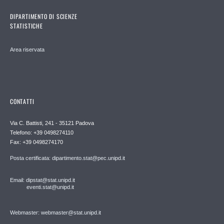
DIPARTIMENTO DI SCIENZE
STATISTICHE
Area riservata
CONTATTI
Via C. Battisti, 241 - 35121 Padova
Telefono: +39 0498274110
Fax: +39 0498274170
Posta certificata: dipartimento.stat@pec.unipd.it
Email: dipstat@stat.unipd.it
eventi.stat@unipd.it
Webmaster: webmaster@stat.unipd.it