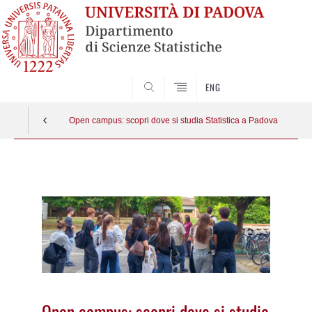
SEARCH
ENG
Open campus: scopri dove si studia Statistica a Padova
Vai
al
contenuto
Open campus: scopri dove si studia