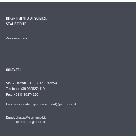
DIPARTIMENTO DI SCIENZE
STATISTICHE
Area riservata
CONTATTI
Via C. Battisti, 241 - 35121 Padova
Telefono: +39 0498274110
Fax: +39 0498274170
Posta certificata: dipartimento.stat@pec.unipd.it
Email: dipstat@stat.unipd.it
eventi.stat@unipd.it