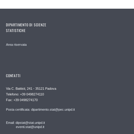
DIPARTIMENTO DI SCIENZE
STATISTICHE
Area riservata
CONTATTI
Via C. Battisti, 241 - 35121 Padova
Telefono: +39 0498274110
Fax: +39 0498274170
Posta certificata: dipartimento.stat@pec.unipd.it
Email: dipstat@stat.unipd.it
eventi.stat@unipd.it