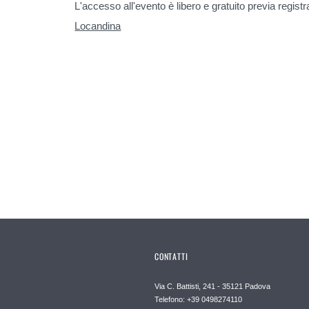
L'accesso all'evento è libero e gratuito previa regis
Locandina
CONTATTI
Via C. Battisti, 241 - 35121 Padova
Telefono: +39 0498274110