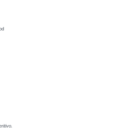
ipd
d
ritivo.