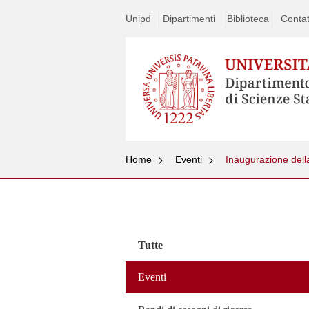
Unipd
Dipartimenti
Biblioteca
Contat
Home
Eventi
Inaugurazione dell
Vai
al
contenuto
Tutte
Eventi